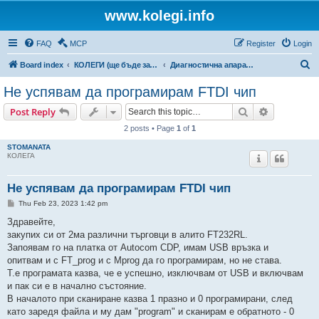
www.kolegi.info
FAQ
MCP
Register
Login
S
Board index
КОЛЕГИ (ще бъде за затворен кръг от потребители)
Диагностична апаратура
e
Не успявам да програмирам FTDI чип
a
Search
Advanced s
Post Reply
r
2 posts • Page
1
of
1
c
STOMANATA
h
КОЛЕГА
Не успявам да програмирам FTDI чип
P
Thu Feb 23, 2023 1:42 pm
o
s
Здравейте,
t
закупих си от 2ма различни търговци в алито FT232RL.
Запоявам го на платка от Autocom CDP, имам USB връзка и
опитвам и с FT_prog и с Mprog да го програмирам, но не става.
Т.е програмата казва, че е успешно, изключвам от USB и включвам
и пак си е в начално състояние.
В началото при сканиране казва 1 празно и 0 програмирани, след
като заредя файла и му дам "program" и сканирам е обратното - 0