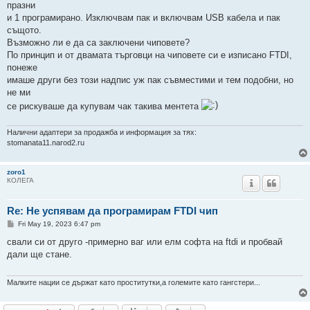
празни
и 1 програмирано. Изключвам пак и включвам USB кабела и пак
същото.
Възможно ли е да са заключени чиповете?
По принцип и от двамата търговци на чиповете си е изписано FTDI,
понеже
имаше други без този надпис уж пак съвместими и тем подобни, но
не ми
се рискуваше да купувам чак такива ментета
Налични адаптери за продажба и информация за тях:
stomanata11.narod2.ru
zoro1
КОЛЕГА
Re: Не успявам да програмирам FTDI чип
P
Fri May 19, 2023 6:47 pm
o
s
свали си от друго -примерно ваг или елм софта на ftdi и пробвай
t
дали ще стане.
Малките нации се държат като проститутки,а големите като гангстери...