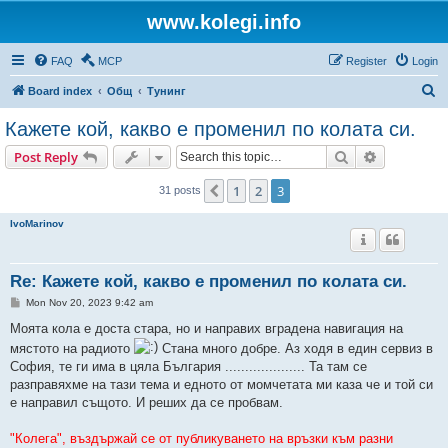
www.kolegi.info
FAQ
MCP
Register
Login
S
Board index
Общ
Тунинг
e
Кажете кой, какво е променил по колата си.
a
Search
Advanced s
Post Reply
r
c
1
2
3
Previous
31 posts
h
IvoMarinov
Re: Кажете кой, какво е променил по колата си.
P
Mon Nov 20, 2023 9:42 am
o
s
Моята кола е доста стара, но и направих вградена навигация на
t
мястото на радиото
Стана много добре. Аз ходя в един сервиз в
София, те ги има в цяла България .................... Та там се
разправяхме на тази тема и едното от момчетата ми каза че и той си
е направил същото. И реших да се пробвам.
"Колега", въздържай се от публикуването на връзки към разни