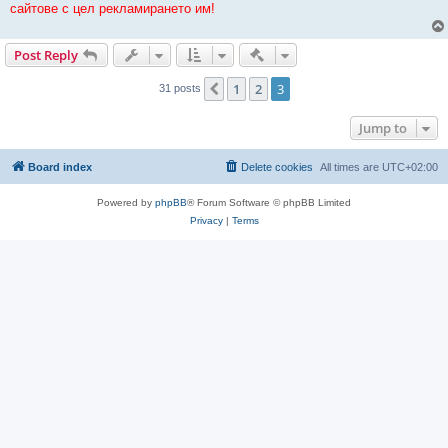
сайтове с цел рекламирането им!
Quick-mod tools
Post Reply
1
2
3
Previous
31 posts
Jump to
Board index
Delete cookies
All times are
UTC+02:00
Powered by
phpBB
® Forum Software © phpBB Limited
Privacy
|
Terms