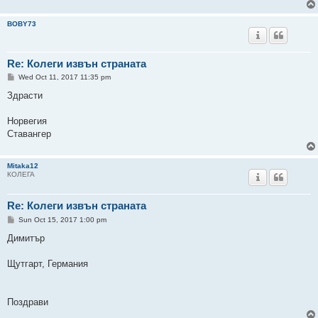
BOBY73
Re: Колеги извън страната
P
Wed Oct 11, 2017 11:35 pm
o
s
Здрасти
t
Норвегия
Ставангер
Mitaka12
КОЛЕГА
Re: Колеги извън страната
P
Sun Oct 15, 2017 1:00 pm
o
s
Димитър
t
Щутгарт, Германия
Поздрави