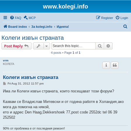
www.kolegi.info
FAQ
MCP
Register
Login
S
Board index
За kolegi.info
Идеята!
e
Колеги извън страната
a
Search
Advanced s
Post Reply
r
4 posts • Page
1
of
1
c
vrm
h
КОЛЕГА
Колеги извън страната
P
Fri Aug 31, 2012 11:57 pm
o
s
Има ли Колеги извън страната, които посещават този форум?
t
Казвам се Владислав Митевски и от година работя в Холандия,ако
мога да помогна на някой,
ето и адрес Den Haag,Dekkershoek 77,post code 2552dc tel 06 39
252502
90% от проблема е от последния ремонт!