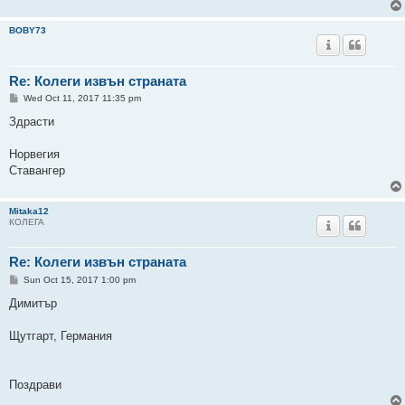
BOBY73
Re: Колеги извън страната
P
Wed Oct 11, 2017 11:35 pm
o
s
Здрасти
t
Норвегия
Ставангер
Mitaka12
КОЛЕГА
Re: Колеги извън страната
P
Sun Oct 15, 2017 1:00 pm
o
s
Димитър
t
Щутгарт, Германия
Поздрави