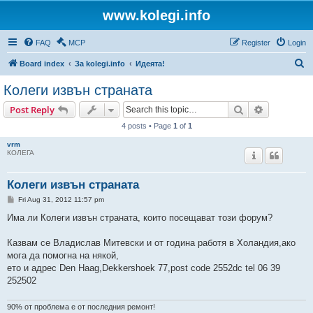
www.kolegi.info
FAQ
MCP
Register
Login
S
Board index
За kolegi.info
Идеята!
e
Колеги извън страната
a
Search
Advanced s
Post Reply
r
4 posts • Page
1
of
1
c
vrm
h
КОЛЕГА
Колеги извън страната
P
Fri Aug 31, 2012 11:57 pm
o
s
Има ли Колеги извън страната, които посещават този форум?
t
Казвам се Владислав Митевски и от година работя в Холандия,ако
мога да помогна на някой,
ето и адрес Den Haag,Dekkershoek 77,post code 2552dc tel 06 39
252502
90% от проблема е от последния ремонт!