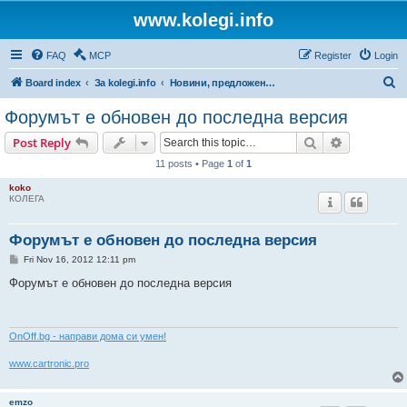
www.kolegi.info
FAQ
MCP
Register
Login
S
Board index
За kolegi.info
Новини, предложения и коментари за форума
e
Форумът е обновен до последна версия
a
Search
Advanced s
Post Reply
r
11 posts • Page
1
of
1
c
koko
h
КОЛЕГА
Форумът е обновен до последна версия
P
Fri Nov 16, 2012 12:11 pm
o
s
Форумът е обновен до последна версия
t
ОnOff.bg - направи дома си умен!
www.cartronic.pro
emzo