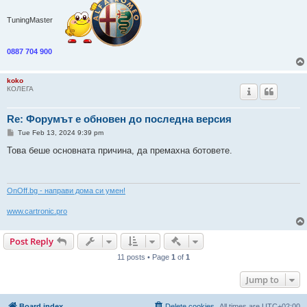
TuningMaster
0887 704 900
koko
КОЛЕГА
Re: Форумът е обновен до последна версия
P
Tue Feb 13, 2024 9:39 pm
o
s
Това беше основната причина, да премахна ботовете.
t
ОnOff.bg - направи дома си умен!
www.cartronic.pro
Quick-mod tools
Post Reply
11 posts • Page
1
of
1
Jump to
Board index
Delete cookies
All times are
UTC+02:00