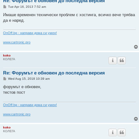
Re: Форумът е обновен до последна версия
P
Tue Apr 16, 2013 7:52 am
o
s
Имаше временен технически проблем с хостинга, всичко вече трябва
t
да е наред.
ОnOff.bg - направи дома си умен!
www.cartronic.pro
koko
КОЛЕГА
Re: Форумът е обновен до последна версия
P
Wed Aug 15, 2018 10:39 am
o
s
форумът е обновен,
t
тестов пост
ОnOff.bg - направи дома си умен!
www.cartronic.pro
koko
КОЛЕГА