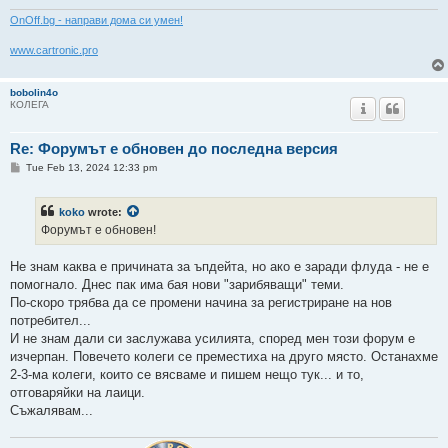
ОnOff.bg - направи дома си умен!
www.cartronic.pro
bobolin4o
КОЛЕГА
Re: Форумът е обновен до последна версия
P
Tue Feb 13, 2024 12:33 pm
o
s
t
koko
wrote:
Форумът е обновен!
Не знам каква е причината за ъпдейта, но ако е заради флуда - не е
помогнало. Днес пак има бая нови "зарибяващи" теми.
По-скоро трябва да се промени начина за регистриране на нов
потребител...
И не знам дали си заслужава усилията, според мен този форум е
изчерпан. Повечето колеги се преместиха на друго място. Останахме
2-3-ма колеги, които се вясваме и пишем нещо тук... и то,
отговаряйки на лаици.
Съжалявам...