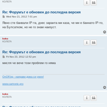
КОЛЕГА
Re: Форумът е обновен до последна версия
P
Wed Nov 21, 2012 7:01 pm
o
s
Явно сте банвали IP-та, днес заранта ми каза, че ми е баннато IP-то,
t
на Булсатком, но не го знам наизуст.
koko
КОЛЕГА
Re: Форумът е обновен до последна версия
P
Fri Nov 23, 2012 12:52 pm
o
s
мисля че вече този проблем го няма
t
ОnOff.bg - направи дома си умен!
www.cartronic.pro
koko
КОЛЕГА