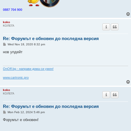
0887 704 900
koko
КОЛЕГА
Re: Форумът е обновен до последна версия
P
Wed Nov 18, 2020 8:32 pm
o
s
нов упдейт
t
ОnOff.bg - направи дома си умен!
www.cartronic.pro
koko
КОЛЕГА
Re: Форумът е обновен до последна версия
P
Mon Feb 12, 2024 5:46 pm
o
s
Форумът е обновен!
t