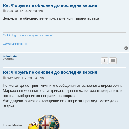
Re: Форумът е обновен до последна версия
P
Sun Jan 12, 2020 2:00 pm
o
s
форумът е обновен, вече ползваме криптирана връзка
t
ОnOff.bg - направи дома си умен!
www.cartronic.pro
bobolin4o
КОЛЕГА
Re: Форумът е обновен до последна версия
P
Wed Mar 11, 2020 9:41 am
o
s
Не могат да се трият личните съобщения от основната директория.
t
Маркирваш желаните за изтриване, даваш да изтрие маркираните и
връща съобщение за неправилна форма...
Ако даденото лично съобщение се отвори за преглед, може да се
изтрие...
TuningMaster