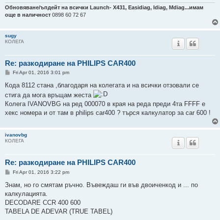
Обновяване/ъпдейт на всички Launch- Х431, Easidiag, Idiag, Mdiag...имам
още в наличност
0898 60 72 67
sugy
КОЛЕГА
Re: разкодиране на PHILIPS CAR400
P
Fri Apr 01, 2016 3:01 pm
o
s
Кода 8112 стана ,благодаря на колегата и на всички отзовали се
t
стига да мога връщам жеста
Колега IVANOVBG на ред 000070 в края на реда преди 4та FFFF е
хекс номера и от там в philips car400 ? търся калкулатор за car 600 !
ivanovbg
КОЛЕГА
Re: разкодиране на PHILIPS CAR400
P
Fri Apr 01, 2016 3:22 pm
o
s
Знам, но го смятам ръчно. Въвеждаш ги във двоиченкод и ... по
t
калкулацията.
DECODARE CCR 400 600
TABELA DE ADEVAR (TRUE TABEL)