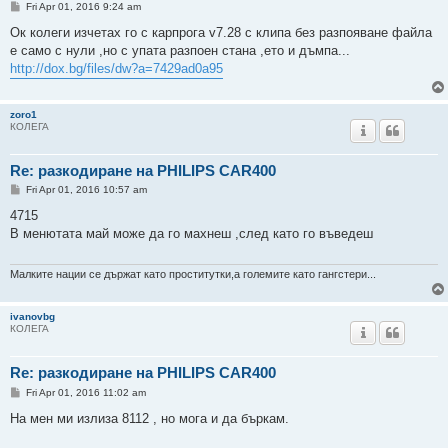
P
Fri Apr 01, 2016 9:24 am
o
s
Ок колеги изчетах го с карпрога v7.28 с клипа без разпояване файла
t
е само с нули ,но с упата разпоен стана ,ето и дъмпа...
http://dox.bg/files/dw?a=7429ad0a95
zoro1
КОЛЕГА
Re: разкодиране на PHILIPS CAR400
P
Fri Apr 01, 2016 10:57 am
o
s
4715
t
В менютата май може да го махнеш ,след като го въведеш
Малките нации се държат като проститутки,а големите като гангстери...
ivanovbg
КОЛЕГА
Re: разкодиране на PHILIPS CAR400
P
Fri Apr 01, 2016 11:02 am
o
s
На мен ми излиза 8112 , но мога и да бъркам.
t