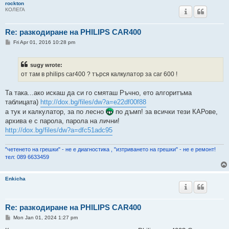
rockton
КОЛЕГА
Re: разкодиране на PHILIPS CAR400
P
Fri Apr 01, 2016 10:28 pm
o
s
t
sugy wrote:
от там в philips car400 ? търся калкулатор за car 600 !
Та така...ако искаш да си го смяташ Ръчно, ето алгоритъма
таблицата)
http://dox.bg/files/dw?a=e22df00f88
а тук и калкулатор, за по лесно
по дъмп! за всички тези КАРове,
архива е с парола, парола на лични!
http://dox.bg/files/dw?a=dfc51adc95
"четенето на грешки" - не е диагностика , "изтриването на грешки" - не е ремонт!
тел: 089 6633459
Enkicha
Re: разкодиране на PHILIPS CAR400
P
Mon Jan 01, 2024 1:27 pm
o