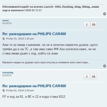
Обновяване/ъпдейт на всички Launch- Х431, Easidiag, Idiag, Mdiag...имам
още в наличност
0898 60 72 67
zoro1
КОЛЕГА
Re: разкодиране на PHILIPS CAR400
P
Fri Apr 01, 2016 1:42 pm
o
s
Ами то аз имам съмнение ,че не е изчетен коректно дъмпа ,щото
t
трябва да е на 7С ,а там има само ФФ.Ако колегата каже ,че не
става имам дъмп с код ,който се знае.
Малките нации се държат като проститутки,а големите като гангстери...
ivanovbg
КОЛЕГА
Re: разкодиране на PHILIPS CAR400
P
Fri Apr 01, 2016 2:29 pm
o
s
FF е код за 81, а 8Е е 12 и кода става 8112
t