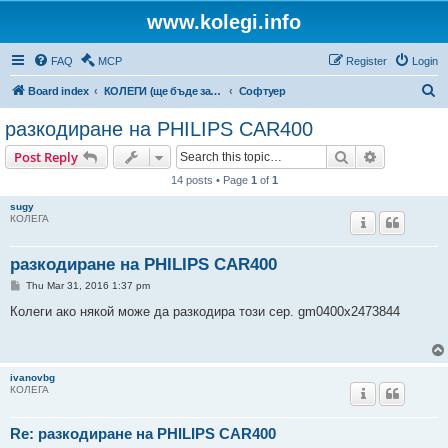
www.kolegi.info
FAQ
MCP
Register
Login
S
Board index
КОЛЕГИ (ще бъде за затворен кръг от потребители)
Софтуер
e
разкодиране на PHILIPS CAR400
a
Search
Advanced s
Post Reply
r
14 posts • Page
1
of
1
c
sugy
h
КОЛЕГА
разкодиране на PHILIPS CAR400
P
Thu Mar 31, 2016 1:37 pm
o
s
Колеги ако някой може да разкодира този сер. gm0400x2473844
t
ivanovbg
КОЛЕГА
Re: разкодиране на PHILIPS CAR400