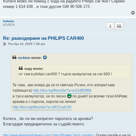
s
Колеги може ли помощ с кода на радиото Philips car 400? Сериен
t
номер 1 614 438 , и този другия GM 90 506 173 .
hohooo
КОЛЕГА
Re: разкодиране на PHILIPS CAR400
P
Thu Apr 10, 2025 7:36 am
o
s
t
rockton
wrote:
sugy wrote:
от там в philips car400 ? търся калкулатор за car 600 !
Та така...ако искаш да си го смяташ Ръчно, ето алгоритъма
таблицата)
http://dox.bg/files/dw?a=e22df00f88
а тук и калкулатор, за по лесно
по дъмп! за всички тези КАРове,
архива е с парола, парола на лични!
http://dox.bg/files/dw?a=dfc51adc95
Колега , би ли ми изпратил паролата за архива?
Благодаря предварително за съдействието.
http://www.AutogasBulgaria.com
/
http://Projekt-Tech.com/bg/
- Газови уредби и части