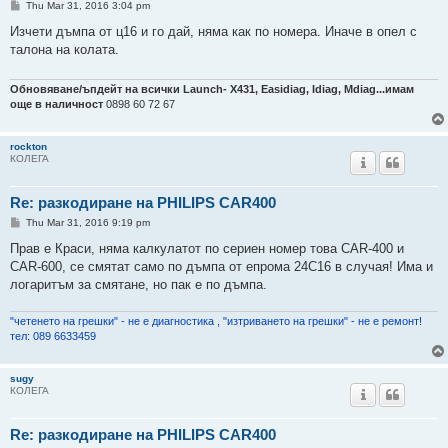
P
Thu Mar 31, 2016 3:04 pm
o
s
Изчети дъмпа от ц16 и го дай, няма как по номера. Иначе в опел с
t
талона на колата.
Обновяване/ъпдейт на всички Launch- Х431, Easidiag, Idiag, Mdiag...имам
още в наличност
0898 60 72 67
rockton
КОЛЕГА
Re: разкодиране на PHILIPS CAR400
P
Thu Mar 31, 2016 9:19 pm
o
s
Прав е Краси, няма калкулатот по сериен номер това CAR-400 и
t
CAR-600, се смятат само по дъмпа от епрома 24С16 в случая! Има и
логаритъм за смятане, но пак е по дъмпа.
"четенето на грешки" - не е диагностика , "изтриването на грешки" - не е ремонт!
тел: 089 6633459
sugy
КОЛЕГА
Re: разкодиране на PHILIPS CAR400