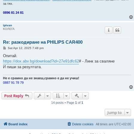
за тях.
0896 81 24 81
ipivan
КОЛЕГА
Re: разкодиране на PHILIPS CAR400
P
Sat Apr 12, 2025 7:48 pm
o
s
Опитай.
t
https://dox.abv.bg/download?id=27e91dfc62
# - Линк за сваляне
И пиши за резултата.
Не е срамно да не знаеш,срамно е да не учиш!
0887 91 78 79
Quick-mod tools
Post Reply
14 posts • Page
1
of
1
Jump to
Board index
Delete cookies
All times are
UTC+02:00