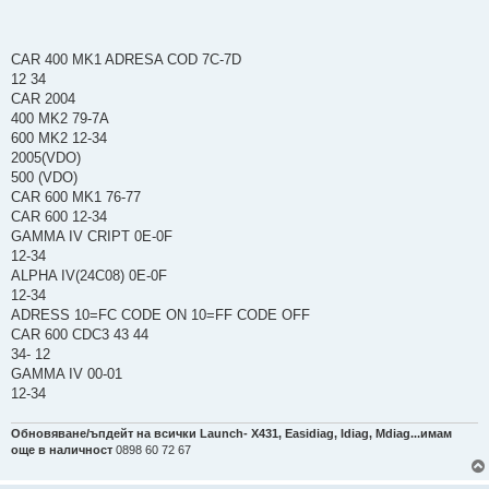
CAR 400 MK1 ADRESA COD 7C-7D
12 34
CAR 2004
400 MK2 79-7A
600 MK2 12-34
2005(VDO)
500 (VDO)
CAR 600 MK1 76-77
CAR 600 12-34
GAMMA IV CRIPT 0E-0F
12-34
ALPHA IV(24C08) 0E-0F
12-34
ADRESS 10=FC CODE ON 10=FF CODE OFF
CAR 600 CDC3 43 44
34- 12
GAMMA IV 00-01
12-34
Обновяване/ъпдейт на всички Launch- Х431, Easidiag, Idiag, Mdiag...имам
още в наличност
0898 60 72 67