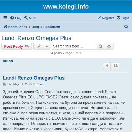
www.kolegi.info
FAQ
MCP
Register
Login
S
Board index
Общ
Проблеми
e
Landi Renzo Omegas Plus
a
Search
Advanced s
Post Reply
r
4 posts • Page
1
of
1
c
rumenr
h
Landi Renzo Omegas Plus
P
Sat May 31, 2025 7:32 am
o
s
Здравейте, купих Opel Corsa със заводско газово: Landi Renzo
t
Omegas Plus ECU LPG FASE2 Свети само диода показващ, че
работи на бензин. Натискането на бутона за прехвърляне на газ, не
променя нищо. Ходих на газаджия/диагностика. Не можа да се
свърже с моя газов компютър, и каза, че най вероятно е повреден.
Изписва, че няма връзка с ECU. Възможно ли е да е заключен, или
да е повреден. Отворих го, всичко е чисто, няма следи от влага и
вода. Измих с четка и коресилин, буксата/конектора. Напръсках с