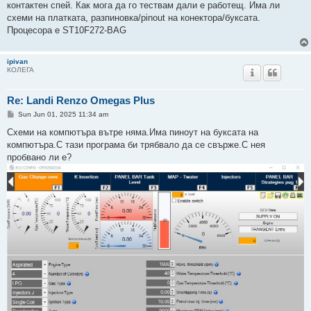
контактен спей. Как мога да го тествам дали е работещ. Има ли
схеми на платката, разпиновка/pinout на конектора/буксата.
Процесора е ST10F272-BAG
ipivan
КОЛЕГА
Re: Landi Renzo Omegas Plus
P
Sun Jun 01, 2025 11:34 am
o
s
Схеми на компютъра вътре няма.Има пиноут на буксата на
t
компютъра.С тази програма би трябвало да се свърже.С нея
пробвано ли е?