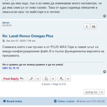
може да има още, пък и аз няма да изминавам много километри, че
да има смисъл от ново газово. Така от една седмица обикалям в
омагьосан кръг по майстори и в четене.
ipivan
КОЛЕГА
Re: Landi Renzo Omegas Plus
P
Sat Jun 07, 2025 7:26 am
o
s
Снимката която съм пуснал е от PLUS MAX.Горе в левия ъгъл се
t
вижда конфигурационния файл.И е пълно функционална версията на
програмата.
Не е срамно да не знаеш,срамно е да не учиш!
0887 91 78 79
Quick-mod tools
Post Reply
4 posts • Page
1
of
1
Jump to
Board index
Delete cookies
All times are
UTC+02:00