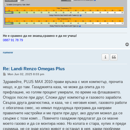
Не е срамно да не знаеш,срамно е да не учиш!
0887 91 78 79
rumenr
Re: Landi Renzo Omegas Plus
P
Mon Jun 02, 2025 8:03 pm
o
s
Здравейте, PLUS MAX 2010 прави връзка с моя компютър, прочита
t
нещо, и до там. Газаджията каза, че може да опита да го
префлашне, но голям процент умирали, по време на флашването.
Отидох после при друг, Сложи друг компютър и газовото заработи.
Свърза друга диагностика, и каза, че с неговия комп, газовото работи
с обогатена смес, но нямал подходяща програма да направи
правилните настройки и ме прати при друг, ако другия можел да се
свърже с този комп… Повечето газаджии предлагат да се махне
моето газово и да се монтира ново. Но колата е стара, купих я преди
седмица, не се знае колко живот е останал в нея, какви проблеми