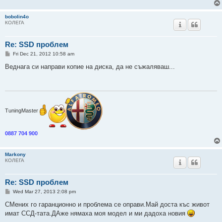
bobolin4o
КОЛЕГА
Re: SSD проблем
P
Fri Dec 21, 2012 10:58 am
o
s
Веднага си направи копие на диска, да не съжаляваш...
t
TuningMaster
0887 704 900
Markony
КОЛЕГА
Re: SSD проблем
P
Wed Mar 27, 2013 2:08 pm
o
s
СМених го гаранционно и проблема се оправи.Май доста къс живот
t
имат ССД-тата.ДАже нямаха моя модел и ми дадоха новия