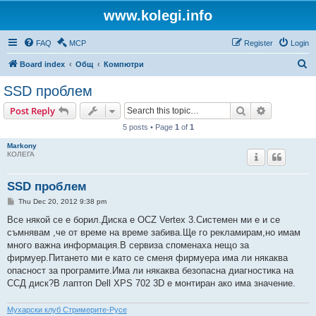
www.kolegi.info
FAQ
MCP
Register
Login
S
Board index
Общ
Компютри
e
SSD проблем
a
Search
Advanced s
Post Reply
r
5 posts • Page
1
of
1
c
Markony
h
КОЛЕГА
SSD проблем
P
Thu Dec 20, 2012 9:38 pm
o
s
Все някой се е борил.Диска е OCZ Vertex 3.Системен ми е и се
t
съмнявам ,че от време на време забива.Ще го рекламирам,но имам
много важна информация.В сервиза споменаха нещо за
фирмуер.Питането ми е като се сменя фирмуера има ли някаква
опасност за програмите.Има ли някаква безопасна диагностика на
ССД диск?В лаптоп Dell XPS 702 3D e монтиран ако има значение.
Мухарски клуб Стримерите-Русе