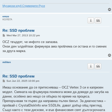
Мухарски клуб Стримерите-Русе
emzo
КОЛЕГА
Re: SSD проблем
P
Wed Mar 27, 2013 10:22 pm
o
s
OCZ твърдят, че инфото се запазва.
t
Онзи ден ъпдейтвах фирмуера ама проблема си остана и го смених
за друга марка.
militen
Re: SSD проблем
P
Sun Jun 22, 2025 10:00 pm
o
s
Имаш основание да се притесняваш – OCZ Vertex 3 си е капризен
t
модел. Смяната на фърмуера понякога може да доведе до загуба на
данни, особено ако нещо се обърка по време на процеса.
Препоръчвам ти първо да направиш пълен бекъп. За диагностика –
пробвай с CrystalDiskInfo или SSDLife, дават добър общ преглед.
Също както с тези дискове, и във финансовия свят дългосрочната