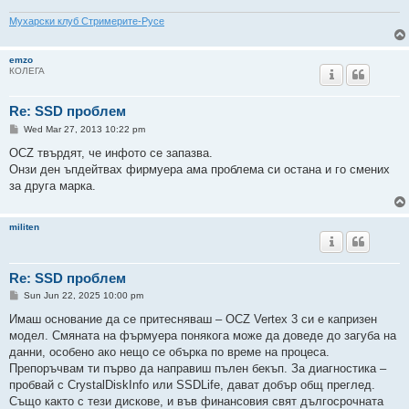
Мухарски клуб Стримерите-Русе
emzo
КОЛЕГА
Re: SSD проблем
P
Wed Mar 27, 2013 10:22 pm
o
s
OCZ твърдят, че инфото се запазва.
t
Онзи ден ъпдейтвах фирмуера ама проблема си остана и го смених
за друга марка.
militen
Re: SSD проблем
P
Sun Jun 22, 2025 10:00 pm
o
s
Имаш основание да се притесняваш – OCZ Vertex 3 си е капризен
t
модел. Смяната на фърмуера понякога може да доведе до загуба на
данни, особено ако нещо се обърка по време на процеса.
Препоръчвам ти първо да направиш пълен бекъп. За диагностика –
пробвай с CrystalDiskInfo или SSDLife, дават добър общ преглед.
Също както с тези дискове, и във финансовия свят дългосрочната