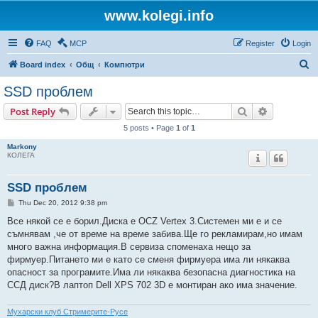
www.kolegi.info
FAQ
MCP
Register
Login
S
Board index
Общ
Компютри
e
SSD проблем
a
Search
Advanced s
Post Reply
r
5 posts • Page
1
of
1
c
Markony
h
КОЛЕГА
SSD проблем
P
Thu Dec 20, 2012 9:38 pm
o
s
Все някой се е борил.Диска е OCZ Vertex 3.Системен ми е и се
t
съмнявам ,че от време на време забива.Ще го рекламирам,но имам
много важна информация.В сервиза споменаха нещо за
фирмуер.Питането ми е като се сменя фирмуера има ли някаква
опасност за програмите.Има ли някаква безопасна диагностика на
ССД диск?В лаптоп Dell XPS 702 3D e монтиран ако има значение.
Мухарски клуб Стримерите-Русе