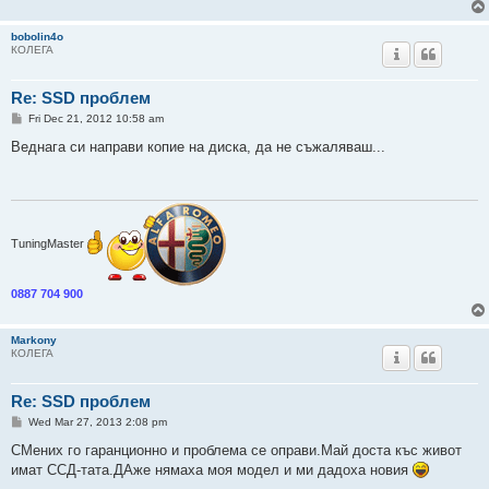
bobolin4o
КОЛЕГА
Re: SSD проблем
P
Fri Dec 21, 2012 10:58 am
o
s
Веднага си направи копие на диска, да не съжаляваш...
t
TuningMaster
0887 704 900
Markony
КОЛЕГА
Re: SSD проблем
P
Wed Mar 27, 2013 2:08 pm
o
s
СМених го гаранционно и проблема се оправи.Май доста къс живот
t
имат ССД-тата.ДАже нямаха моя модел и ми дадоха новия