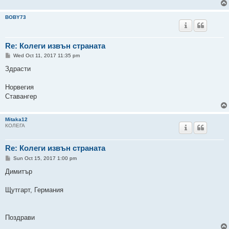
BOBY73
Re: Колеги извън страната
P
Wed Oct 11, 2017 11:35 pm
o
s
Здрасти
t
Норвегия
Ставангер
Mitaka12
КОЛЕГА
Re: Колеги извън страната
P
Sun Oct 15, 2017 1:00 pm
o
s
Димитър
t
Щутгарт, Германия
Поздрави