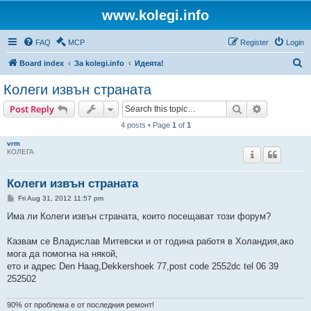
www.kolegi.info
FAQ
MCP
Register
Login
S
Board index
За kolegi.info
Идеята!
e
Колеги извън страната
a
Search
Advanced s
Post Reply
r
4 posts • Page
1
of
1
c
vrm
h
КОЛЕГА
Колеги извън страната
P
Fri Aug 31, 2012 11:57 pm
o
s
Има ли Колеги извън страната, които посещават този форум?
t
Казвам се Владислав Митевски и от година работя в Холандия,ако
мога да помогна на някой,
ето и адрес Den Haag,Dekkershoek 77,post code 2552dc tel 06 39
252502
90% от проблема е от последния ремонт!