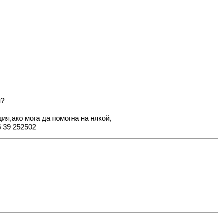
м?
ия,ако мога да помогна на някой,
6 39 252502