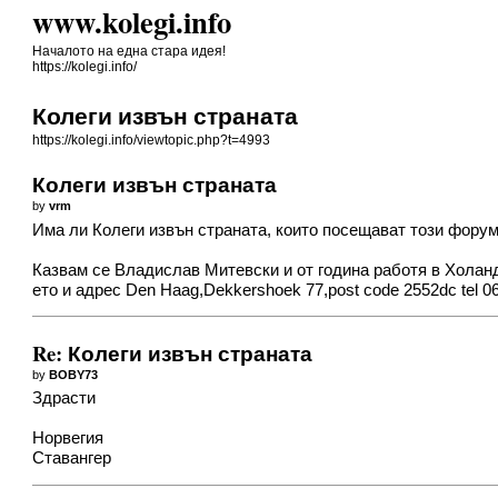
www.kolegi.info
Началото на една стара идея!
https://kolegi.info/
Колеги извън страната
https://kolegi.info/viewtopic.php?t=4993
Колеги извън страната
by
vrm
Има ли Колеги извън страната, които посещават този фору
Казвам се Владислав Митевски и от година работя в Холанд
ето и адрес Den Haag,Dekkershoek 77,post code 2552dc tel 0
Re: Колеги извън страната
by
BOBY73
Здрасти
Норвегия
Ставангер