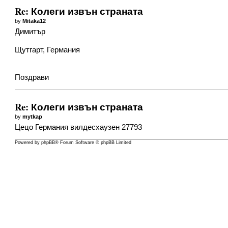
Re: Колеги извън страната
by
Mitaka12
Димитър
Щутгарт, Германия
Поздрави
Re: Колеги извън страната
by
mytkap
Цецо Германия вилдесхаузен 27793
Powered by
phpBB
® Forum Software © phpBB Limited