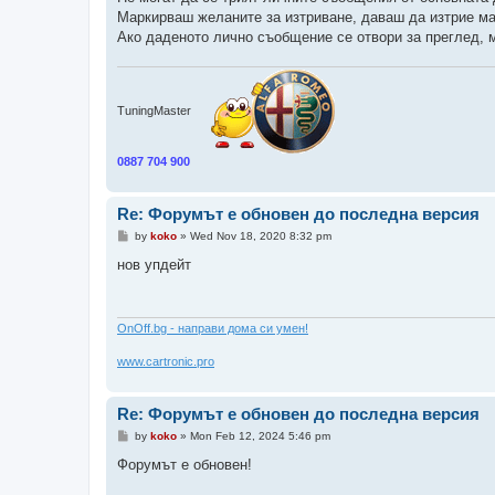
t
Маркирваш желаните за изтриване, даваш да изтрие м
Ако даденото лично съобщение се отвори за преглед, м
TuningMaster
0887 704 900
Re: Форумът е обновен до последна версия
P
by
koko
»
Wed Nov 18, 2020 8:32 pm
o
s
нов упдейт
t
ОnOff.bg - направи дома си умен!
www.cartronic.pro
Re: Форумът е обновен до последна версия
P
by
koko
»
Mon Feb 12, 2024 5:46 pm
o
s
Форумът е обновен!
t