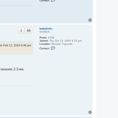
Contact:
o
n
t
a
c
t
T
k
o
o
p
k
bobolin4o
o
КОЛЕГА
Posts:
1720
Joined:
Thu Oct 13, 2005 9:15 pm
Location:
Велико Търново
n Feb 12, 2024 5:46 pm
C
Contact:
o
n
t
a
c
t
танахме 2-3-ма
b
o
b
o
l
i
n
4
o
T
o