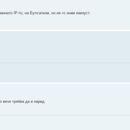
баннато IP-то, на Булсатком, но не го знам наизуст.
 вече трябва да е наред.