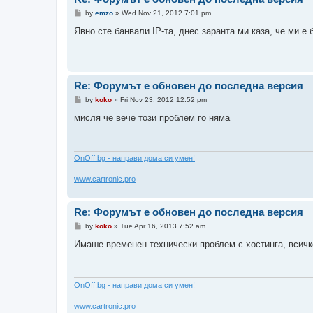
P
by
emzo
»
Wed Nov 21, 2012 7:01 pm
o
s
Явно сте банвали IP-та, днес заранта ми каза, че ми е 
t
Re: Форумът е обновен до последна версия
P
by
koko
»
Fri Nov 23, 2012 12:52 pm
o
s
мисля че вече този проблем го няма
t
ОnOff.bg - направи дома си умен!
www.cartronic.pro
Re: Форумът е обновен до последна версия
P
by
koko
»
Tue Apr 16, 2013 7:52 am
o
s
Имаше временен технически проблем с хостинга, всичко
t
ОnOff.bg - направи дома си умен!
www.cartronic.pro