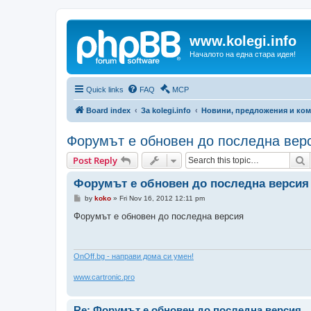
www.kolegi.info
Началото на една стара идея!
Quick links
FAQ
MCP
Board index
За kolegi.info
Новини, предложения и ком
Форумът е обновен до последна вер
S
Post Reply
Форумът е обновен до последна версия
P
by
koko
»
Fri Nov 16, 2012 12:11 pm
o
s
Форумът е обновен до последна версия
t
ОnOff.bg - направи дома си умен!
www.cartronic.pro
Re: Форумът е обновен до последна версия