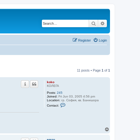
Search
Advanced search
Register
Login
11 posts • Page
1
of
1
koko
КОЛЕГА
Posts:
245
Joined:
Fri Jun 03, 2005 4:56 pm
Location:
гр. София, кв. Банишора
C
Contact:
o
n
t
a
c
t
T
k
o
o
k
p
emzo