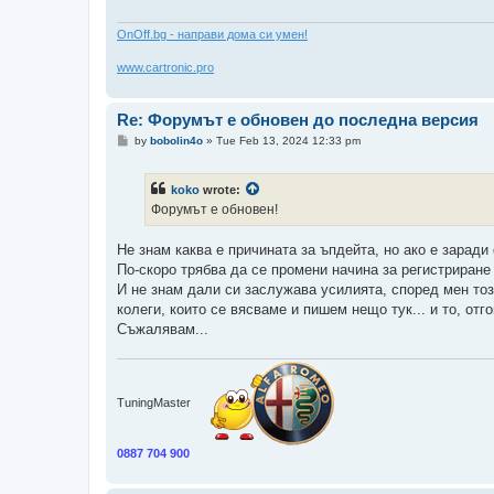
ОnOff.bg - направи дома си умен!
www.cartronic.pro
Re: Форумът е обновен до последна версия
P
by
bobolin4o
»
Tue Feb 13, 2024 12:33 pm
o
s
t
koko
wrote:
Форумът е обновен!
Не знам каква е причината за ъпдейта, но ако е заради
По-скоро трябва да се промени начина за регистриране 
И не знам дали си заслужава усилията, според мен тоз
колеги, които се вясваме и пишем нещо тук... и то, отг
Съжалявам...
TuningMaster
0887 704 900