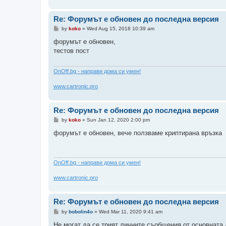
Re: Форумът е обновен до последна версия
P
by
koko
»
Wed Aug 15, 2018 10:39 am
o
s
форумът е обновен,
t
тестов пост
ОnOff.bg - направи дома си умен!
www.cartronic.pro
Re: Форумът е обновен до последна версия
P
by
koko
»
Sun Jan 12, 2020 2:00 pm
o
s
форумът е обновен, вече ползваме криптирана връзка
t
ОnOff.bg - направи дома си умен!
www.cartronic.pro
Re: Форумът е обновен до последна версия
P
by
bobolin4o
»
Wed Mar 11, 2020 9:41 am
o
s
Не могат да се трият личните съобщения от основната 