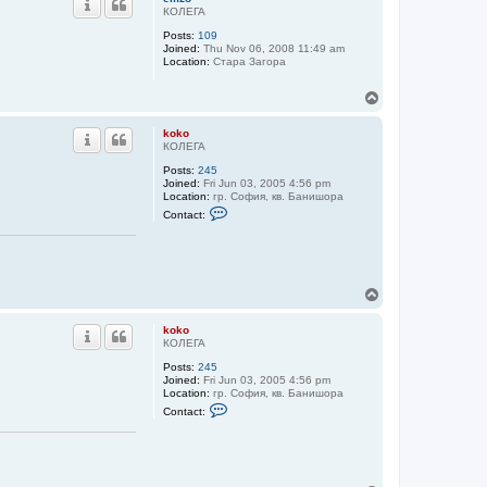
o
КОЛЕГА
Posts:
109
Joined:
Thu Nov 06, 2008 11:49 am
Location:
Стара Загора
T
o
p
koko
КОЛЕГА
Posts:
245
Joined:
Fri Jun 03, 2005 4:56 pm
Location:
гр. София, кв. Банишора
C
Contact:
o
n
t
a
c
t
T
k
o
o
p
k
koko
o
КОЛЕГА
Posts:
245
Joined:
Fri Jun 03, 2005 4:56 pm
Location:
гр. София, кв. Банишора
C
Contact:
o
n
t
a
c
t