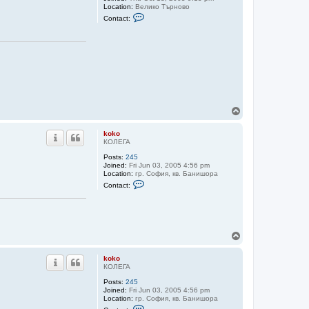
Location:
Велико Търново
C
Contact:
o
n
t
a
c
t
b
o
b
o
l
T
i
o
n
p
4
koko
o
КОЛЕГА
Posts:
245
Joined:
Fri Jun 03, 2005 4:56 pm
Location:
гр. София, кв. Банишора
C
Contact:
o
n
t
a
c
t
T
k
o
o
p
k
koko
o
КОЛЕГА
Posts:
245
Joined:
Fri Jun 03, 2005 4:56 pm
Location:
гр. София, кв. Банишора
C