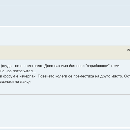
Mo
 флуда - не е помогнало. Днес пак има бая нови "зарибяващи" теми.
на нов потребител...
и форум е изчерпан. Повечето колеги се преместиха на друго място. Ос
оваряйки на лаици.