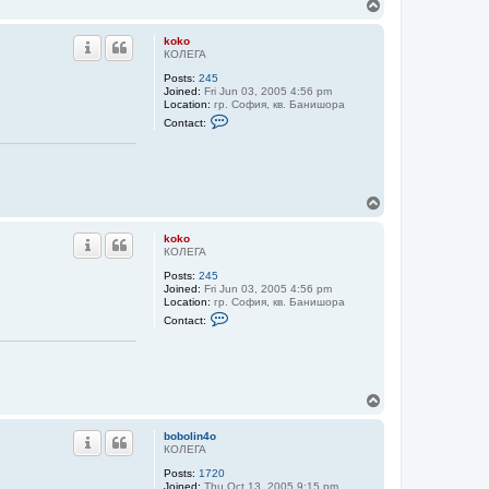
T
k
o
o
p
k
koko
o
КОЛЕГА
Posts:
245
Joined:
Fri Jun 03, 2005 4:56 pm
Location:
гр. София, кв. Банишора
C
Contact:
o
n
t
a
c
t
T
k
o
o
p
k
koko
o
КОЛЕГА
Posts:
245
Joined:
Fri Jun 03, 2005 4:56 pm
Location:
гр. София, кв. Банишора
C
Contact:
o
n
t
a
c
t
T
k
o
o
p
k
bobolin4o
o
КОЛЕГА
Posts:
1720
Joined:
Thu Oct 13, 2005 9:15 pm