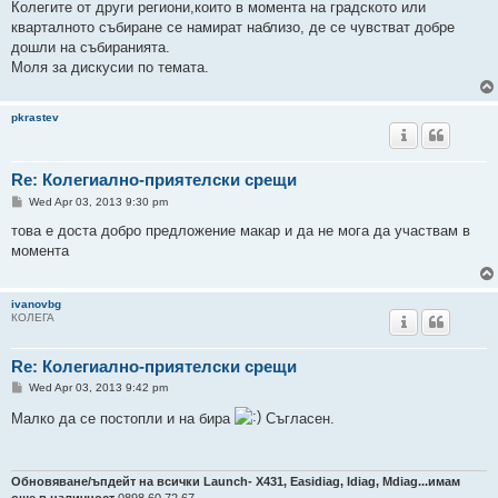
Колегите от други региони,които в момента на градското или
кварталното събиране се намират наблизо, де се чувстват добре
дошли на събиранията.
Моля за дискусии по темата.
pkrastev
Re: Колегиално-приятелски срещи
P
Wed Apr 03, 2013 9:30 pm
o
s
това е доста добро предложение макар и да не мога да участвам в
t
момента
ivanovbg
КОЛЕГА
Re: Колегиално-приятелски срещи
P
Wed Apr 03, 2013 9:42 pm
o
s
Малко да се постопли и на бира
Съгласен.
t
Обновяване/ъпдейт на всички Launch- Х431, Easidiag, Idiag, Mdiag...имам
още в наличност
0898 60 72 67