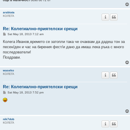
arabiata
КОЛЕГА
Re: Колегиално-приятелски срещи
P
Sat May 18, 2013 7:12 am
o
s
Колега Иванов,времето се затопли така че очаквам да дадеш тон за
t
песен/ден и час на бирения фест/и дано да имаш лека ръка с много
последователи!
Поздрави.
waseko
КОЛЕГА
Re: Колегиално-приятелски срещи
P
Sat May 18, 2013 7:52 pm
o
s
t
nik7dob
КОЛЕГА