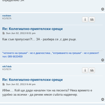
определено ЗА
t
rockton
КОЛЕГА
Re: Колегиално-приятелски срещи
P
Sun Jun 02, 2013 8:01 pm
o
s
Как съм пропуснал?!... ЗА - разбира се ,с две ръце.
t
"четенето на грешки" - не е диагностика , "изтриването на грешки" - не е ремонт!
тел: 089 6633459
nik7dob
КОЛЕГА
Re: Колегиално-приятелски срещи
P
Sun Jun 02, 2013 9:44 pm
o
s
ИИии.... Кой ще даде начален тон на песента? Нека времето е
t
удобно за всички - да речем някоя събота надвечер.