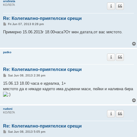
arabiata
КОЛЕГА
Re: Колегиално-приятелски срещи
P
Fri Jun 07, 2013 8:28 pm
o
s
Примерно 15.06.2013г 18.00часа?От мен датата,от вас мястото.
t
patko
Re: Колегиално-приятелски срещи
P
Sat Jun 08, 2013 2:36 pm
o
s
15.06.13 18.00 часа е идеалка, 1+
t
мястото да е някаде кадето има дървени маси, пейки и наливна бира
rudoni
КОЛЕГА
Re: Колегиално-приятелски срещи
P
Sat Jun 08, 2013 5:05 pm
o