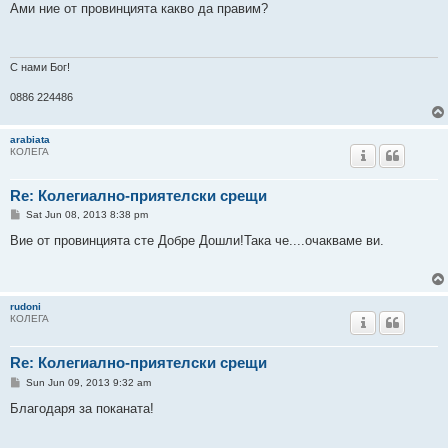
s
Ами ние от провинцията какво да правим?
t
С нами Бог!
0886 224486
arabiata
КОЛЕГА
Re: Колегиално-приятелски срещи
P
Sat Jun 08, 2013 8:38 pm
o
s
Вие от провинцията сте Добре Дошли!Така че....очакваме ви.
t
rudoni
КОЛЕГА
Re: Колегиално-приятелски срещи
P
Sun Jun 09, 2013 9:32 am
o
s
Благодаря за поканата!
t