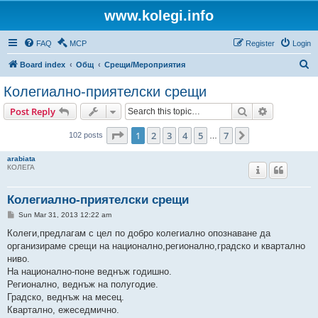
www.kolegi.info
FAQ
MCP
Register
Login
S
Board index
Общ
Срещи/Мероприятия
e
Колегиално-приятелски срещи
a
Search
Advanced s
Post Reply
r
c
Page
1
of
7
1
2
3
4
5
7
Next
102 posts
…
h
arabiata
КОЛЕГА
Колегиално-приятелски срещи
P
Sun Mar 31, 2013 12:22 am
o
s
Колеги,предлагам с цел по добро колегиално опознаване да
t
организираме срещи на национално,регионално,градско и квартално
ниво.
На национално-поне веднъж годишно.
Регионално, веднъж на полугодие.
Градско, веднъж на месец.
Квартално, ежеседмично.