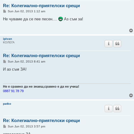
Re: Колегиално-приятелски срещи
P
Sun Jun 02, 2013 1:12 am
o
s
Не чуваме да се пее песен....
Аз съм за!
t
ipivan
КОЛЕГА
Re: Колегиално-приятелски срещи
P
Sun Jun 02, 2013 8:41 am
o
s
И аз съм ЗА!
t
Не е срамно да не знаеш,срамно е да не учиш!
0887 91 78 79
patko
Re: Колегиално-приятелски срещи
P
Sun Jun 02, 2013 3:57 pm
o
s