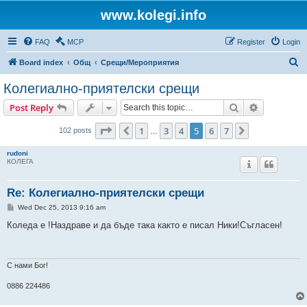
www.kolegi.info
FAQ
MCP
Register
Login
S
Board index
Общ
Срещи/Мероприятия
e
Колегиално-приятелски срещи
a
Search
Advanced s
Post Reply
r
c
Page
5
of
7
1
3
4
5
6
7
Previous
Next
102 posts
…
h
rudoni
КОЛЕГА
Re: Колегиално-приятелски срещи
P
Wed Dec 25, 2013 9:16 am
o
s
Коледа е !Наздраве и да бъде така както е писал Ники!Съгласен!
t
С нами Бог!
0886 224486