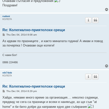
Очаквам съгласия и предложения
Поздрави!
rudoni
КОЛЕГА
Re: Колегиално-приятелски срещи
P
Thu Dec 04, 2014 8:08 am
o
s
Аз идвам по празниците , и както миналата година! А имам и повод
t
за почерпка ! Очаквам още колеги!
С нами Бог!
0886 224486
nik7dob
КОЛЕГА
Re: Колегиално-приятелски срещи
P
Thu Dec 04, 2014 8:29 pm
o
s
Хайде, нямаме много време за организация.... няколко седмици,
t
предвид че сега са празници и всеки е нанякъде, аз ще съм "at
home" и би било добре да направим едно две събирания