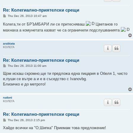
Re: Колегиално-приятелски срещи
P
Thu Dec 26, 2013 10:47 am
o
s
Колега,ти от БРЪМБАРИ ли се притесняваш
Цветанов го
t
махнаха а комунетата казват че са ограничили подслушванията
arabiata
КОЛЕГА
Re: Колегиално-приятелски срещи
P
Thu Dec 26, 2013 11:00 am
o
s
Щом искаш скромно,ще ти предложа една пицария в Обеля 1, чисто
t
е,пуши се вътре а и е в съседство с Ivanovbg.
Близичко е до метрото!
rudoni
КОЛЕГА
Re: Колегиално-приятелски срещи
P
Thu Dec 26, 2013 2:15 pm
o
s
Хайде всички на "О,Шипка" Приемам това предложение!
t