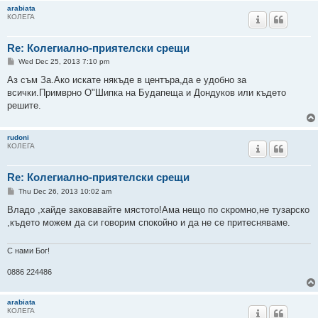
arabiata
КОЛЕГА
Re: Колегиално-приятелски срещи
P
Wed Dec 25, 2013 7:10 pm
o
s
Аз съм За.Ако искате някъде в центъра,да е удобно за
t
всички.Примврно О"Шипка на Будапеща и Дондуков или където
решите.
rudoni
КОЛЕГА
Re: Колегиално-приятелски срещи
P
Thu Dec 26, 2013 10:02 am
o
s
Владо ,хайде заковавайте мястото!Ама нещо по скромно,не тузарско
t
,където можем да си говорим спокойно и да не се притесняваме.
С нами Бог!
0886 224486
arabiata
КОЛЕГА