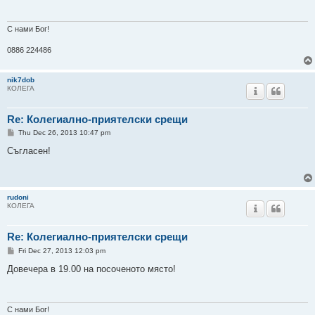
С нами Бог!
0886 224486
nik7dob
КОЛЕГА
Re: Колегиално-приятелски срещи
P
Thu Dec 26, 2013 10:47 pm
o
s
Съгласен!
t
rudoni
КОЛЕГА
Re: Колегиално-приятелски срещи
P
Fri Dec 27, 2013 12:03 pm
o
s
Довечера в 19.00 на посоченото място!
t
С нами Бог!