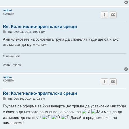
rudoni
КОЛЕГА
Re: Колегиално-приятелски срещи
P
Thu Dec 04, 2014 10:01 pm
o
s
Ами членовете на основната група да споделят къде ще са и ако
t
отсъстват да му мислим!
С нами Бог!
0886 224486
rudoni
КОЛЕГА
Re: Колегиално-приятелски срещи
P
Tue Dec 30, 2014 11:02 pm
o
s
Групата се оформя за 2-ри вечерта ,но трябва да установим място/да
t
е близко до метрото по мнение на ivanov_bg
и мен ,за да
изпълзим до вкъщи/ !
Давайте предложения , че
няма време!