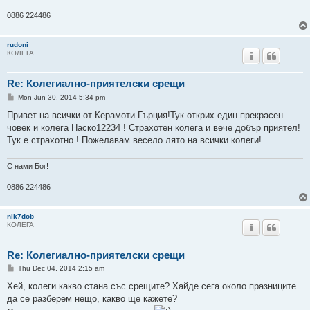
0886 224486
rudoni
КОЛЕГА
Re: Колегиално-приятелски срещи
P
Mon Jun 30, 2014 5:34 pm
o
s
Привет на всички от Керамоти Гърция!Тук открих един прекрасен
t
човек и колега Наско12234 ! Страхотен колега и вече добър приятел!
Тук е страхотно ! Пожелавам весело лято на всички колеги!
С нами Бог!
0886 224486
nik7dob
КОЛЕГА
Re: Колегиално-приятелски срещи
P
Thu Dec 04, 2014 2:15 am
o
s
Хей, колеги какво стана със срещите? Хайде сега около празниците
t
да се разберем нещо, какво ще кажете?