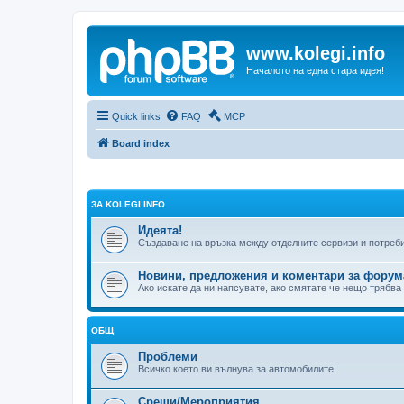
www.kolegi.info
Началото на една стара идея!
Quick links
FAQ
MCP
Board index
ЗА KOLEGI.INFO
Идеята!
Създаване на връзка между отделните сервизи и потреб
Новини, предложения и коментари за форум
Ако искате да ни напсувате, ако смятате че нещо трябва
ОБЩ
Проблеми
Всичко което ви вълнува за автомобилите.
Срещи/Мероприятия