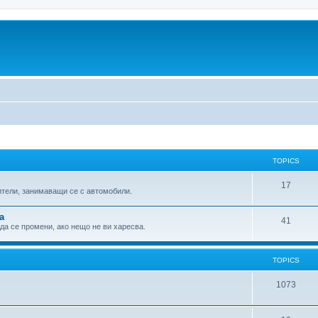
TOPICS
17
ители, занимаващи се с автомобили.
а
41
 да се промени, ако нещо не ви харесва.
TOPICS
1073