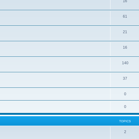
16
61
21
16
140
37
0
0
TOPICS
2