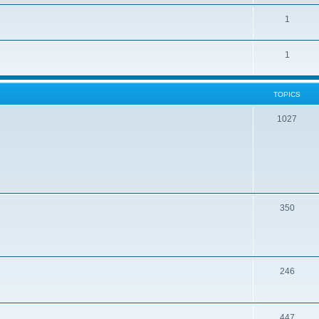
1
1
TOPICS
1027
350
246
447