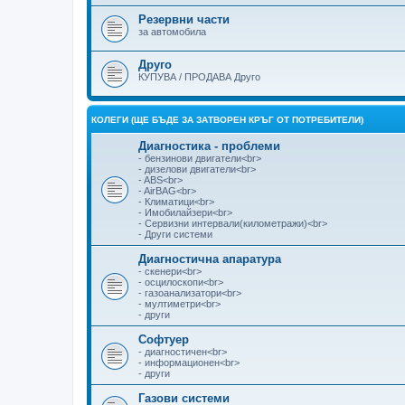
Резервни части
за автомобила
Друго
КУПУВА / ПРОДАВА Друго
КОЛЕГИ (ЩЕ БЪДЕ ЗА ЗАТВОРЕН КРЪГ ОТ ПОТРЕБИТЕЛИ)
Диагностика - проблеми
- бензинови двигатели<br>
- дизелови двигатели<br>
- ABS<br>
- AirBAG<br>
- Климатици<br>
- Имобилайзери<br>
- Сервизни интервали(километражи)<br>
- Други системи
Диагностична апаратура
- скенери<br>
- осцилоскопи<br>
- газоанализатори<br>
- мултиметри<br>
- други
Софтуер
- диагностичен<br>
- информационен<br>
- други
Газови системи