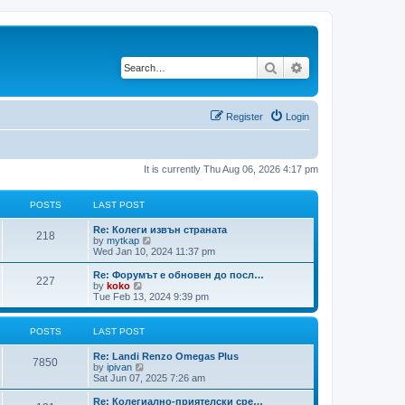
Search
Advanced search
Register
Login
It is currently Thu Aug 06, 2026 4:17 pm
POSTS
LAST POST
Re: Колеги извън страната
218
V
by
mytkap
i
Wed Jan 10, 2024 11:37 pm
e
w
Re: Форумът е обновен до посл…
227
t
V
by
koko
h
i
Tue Feb 13, 2024 9:39 pm
e
e
l
w
a
t
POSTS
LAST POST
t
h
e
e
Re: Landi Renzo Omegas Plus
s
l
7850
V
by
ipivan
t
a
i
Sat Jun 07, 2025 7:26 am
p
t
e
o
e
w
Re: Колегиално-приятелски сре…
s
s