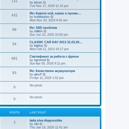
131
t
V
by
ipivan
t
t
h
i
Tue Nov 17, 2020 11:15 pm
p
e
e
o
l
w
Re: Кажете кой, какво е проме…
s
431
a
t
V
by
IvoMarinov
t
t
h
i
Mon Nov 20, 2023 9:42 am
e
e
e
s
l
w
Re: SSD проблем
t
99
a
t
V
by
militen
p
t
h
i
Sun Jun 22, 2025 10:00 pm
o
e
e
e
s
s
l
w
CLASSIC CAR DAY 2013 31.03.20…
t
t
54
a
t
V
by
bigboy
p
t
h
i
Mon Feb 11, 2013 10:17 pm
o
e
e
e
s
s
l
w
Сертификат за работа с фреон
t
t
681
a
t
V
by
ogromnii
p
t
h
i
Sun Apr 05, 2026 8:11 pm
o
e
e
e
s
s
l
w
Re: Качествени акумулатори
t
t
93
a
t
V
by
alexP
p
t
h
i
Fri Apr 11, 2025 1:52 pm
o
e
e
e
s
s
l
w
No posts
t
t
0
a
t
p
t
h
o
e
e
No posts
s
s
l
0
t
t
a
p
t
o
e
s
s
POSTS
LAST POST
t
t
p
lada niva diagnostika
2
o
V
by
viki
s
i
Thu Jan 15, 2026 11:41 am