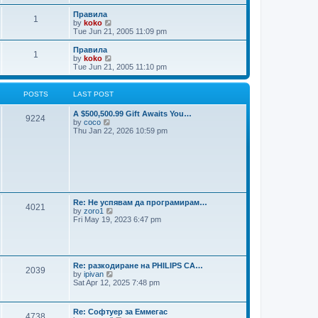
t
e
w
Правила
1
t
V
by
koko
h
i
Tue Jun 21, 2005 11:09 pm
e
e
l
w
Правила
1
a
t
V
by
koko
t
h
i
Tue Jun 21, 2005 11:10 pm
e
e
e
s
l
w
t
a
t
POSTS
LAST POST
p
t
h
o
e
e
A $500,500.99 Gift Awaits You…
s
s
l
9224
V
by
coco
t
t
a
i
Thu Jan 22, 2026 10:59 pm
p
t
e
o
e
w
s
s
t
t
t
h
p
e
o
l
s
a
t
t
Re: Не успявам да програмирам…
4021
e
V
by
zoro1
s
i
Fri May 19, 2023 6:47 pm
t
e
p
w
o
t
s
h
t
e
Re: разкодиране на PHILIPS CA…
2039
l
V
by
ipivan
a
i
Sat Apr 12, 2025 7:48 pm
t
e
e
w
s
t
Re: Софтуер за Еммегас
t
4738
h