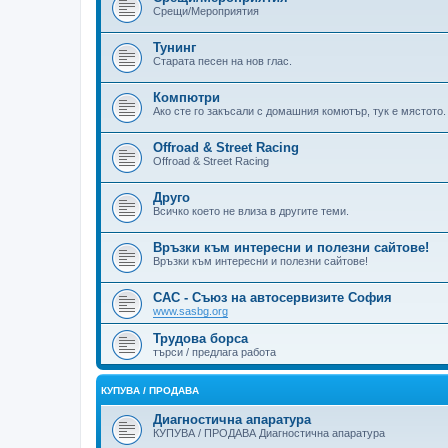
Срещи/Мероприятия
Тунинг
Старата песен на нов глас.
Компютри
Ако сте го закъсали с домашния комютър, тук е мястото.
Offroad & Street Racing
Offroad & Street Racing
Друго
Всичко което не влиза в другите теми.
Връзки към интересни и полезни сайтове!
Връзки към интересни и полезни сайтове!
САС - Съюз на автосервизите София
www.sasbg.org
Трудова борса
търси / предлага работа
КУПУВА / ПРОДАВА
Диагностична апаратура
КУПУВА / ПРОДАВА Диагностична апаратура